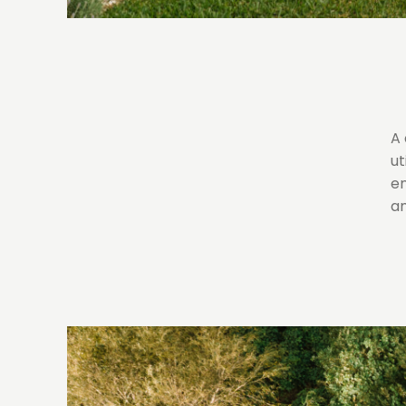
A 
ut
en
a